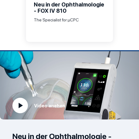
Neu in der Ophthalmologie
- FOX IV 810
The Specialist for µCPC
Video anehen
play_arrow
Neu in der Ophthalmologie -