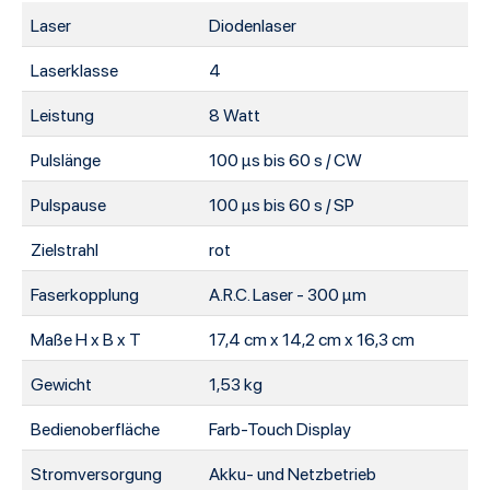
Laser
Diodenlaser
Laserklasse
4
Leistung
8 Watt
Pulslänge
100 µs bis 60 s / CW
Pulspause
100 µs bis 60 s / SP
Zielstrahl
rot
Faserkopplung
A.R.C. Laser - 300 µm
Maße H x B x T
17,4 cm x 14,2 cm x 16,3 cm
Gewicht
1,53 kg
Bedienoberfläche
Farb-Touch Display
Stromversorgung
Akku- und Netzbetrieb